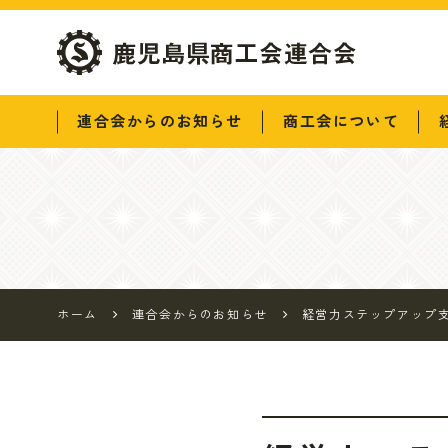
鹿児島県商工会連
連合会からのお知らせ
商工会について
合会
ホーム
連合会からのお知らせ
経営力ステップアップ支