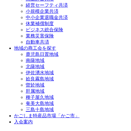
経営セーフティ共済
小規模企業共済
中小企業退職金共済
休業補償制度
ビジネス総合保険
業務災害保険
自動車共済
地域の商工会を探す
鹿児島日置地域
南薩地域
北薩地域
伊佐湧水地域
姶良霧島地域
曽於地域
肝属地域
種子屋久地域
奄美大島地域
三島十島地域
かごしま特産品市場「かご市」
入会案内