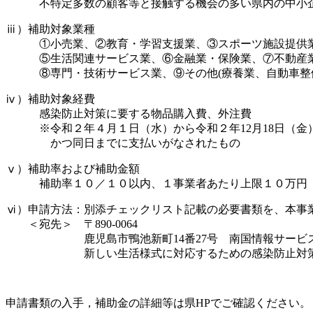
不特定多数の顧客等と接触する機会の多い県内の中小企
ⅲ）補助対象業種
①小売業、②教育・学習支援業、③スポーツ施設提供業
⑤生活関連サービス業、⑥金融業・保険業、⑦不動産業
⑧専門・技術サービス業、⑨その他(療養業、自動車整備
ⅳ）補助対象経費
感染防止対策に要する物品購入費、外注費
※令和２年４月１日（水）から令和２年12月18日（金
かつ同日までに支払いがなされたもの
ⅴ）補助率および補助金額
補助率１０／１０以内、１事業者あたり上限１０万円
ⅵ）申請方法：別添チェックリスト記載の必要書類を、本事
＜宛先＞ 〒890-0064
鹿児島市鴨池新町14番27号 南国情報サービス
新しい生活様式に対応するための感染防止対策支
申請書類の入手，補助金の詳細等は県HPでご確認ください。