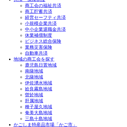
商工会の福祉共済
商工貯蓄共済
経営セーフティ共済
小規模企業共済
中小企業退職金共済
休業補償制度
ビジネス総合保険
業務災害保険
自動車共済
地域の商工会を探す
鹿児島日置地域
南薩地域
北薩地域
伊佐湧水地域
姶良霧島地域
曽於地域
肝属地域
種子屋久地域
奄美大島地域
三島十島地域
かごしま特産品市場「かご市」