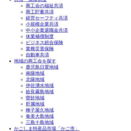
商工会の福祉共済
商工貯蓄共済
経営セーフティ共済
小規模企業共済
中小企業退職金共済
休業補償制度
ビジネス総合保険
業務災害保険
自動車共済
地域の商工会を探す
鹿児島日置地域
南薩地域
北薩地域
伊佐湧水地域
姶良霧島地域
曽於地域
肝属地域
種子屋久地域
奄美大島地域
三島十島地域
かごしま特産品市場「かご市」