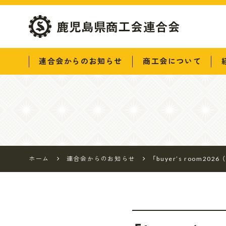
鹿児島県商工会連
連合会からのお知らせ
商工会について
合会
ホーム
連合会からのお知らせ
「buyer’s room2