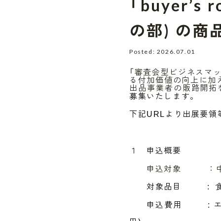
「buyer’
の部) の
Posted: 2026.07.01
「審査会型ビジネスマッ
る付加価値の向上に加
出品事業者の販路開拓
募集いたします。
下記
より出展要領
URL
１ 申込概要
申込対象 ：中小
対象品目
:
申込費用
: