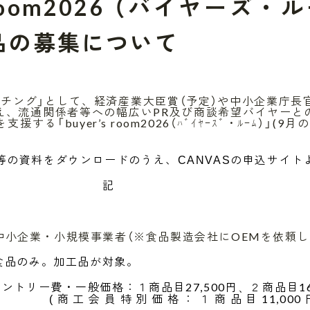
s room2026 （バイヤーズ・
商品の募集について
チング」として、経済産業大臣賞（予定）や中小企業庁長
え、流通関係者等への幅広い
PR
及び商談希望バイヤーと
を支援する「
buyer’s room2026（
ﾊﾞｲﾔｰｽﾞ・ﾙｰﾑ）」(9月
等の資料をダウンロードのうえ、
の申込サイト
CANVAS
記
企業・小規模事業者（※食品製造会社にOEMを依頼し
食品のみ。加工品が対象。
エントリー費・一般価格：１商品目27,500円
２商品目1
、
商工会員特別価格：１商品目11,000
(