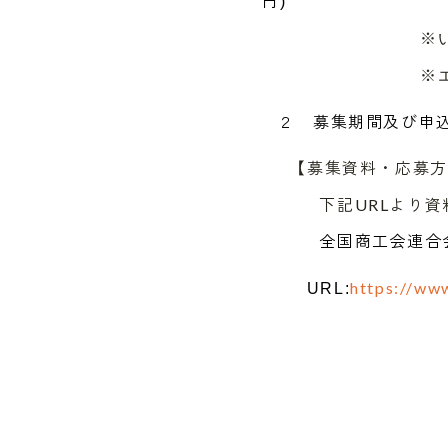
円
)
※
※エントリー費と
２ 募集期間及び申
【募集資料・応募方
下記URLより資料
全国商工会連合会
https://ww
URL: