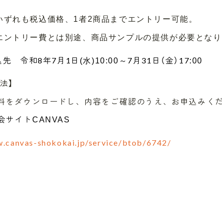
いずれも税込価格、1者2商品までエントリー可能。
は別途、商品サンプルの提供が必要となり
込先 令和8
年7
月1日
～7
月31
日（金）17
(
水
)10:00
:00
法】
をダウンロードし、内容をご確認のうえ、お申込みく
サイト
CANVAS
w.canvas-shokokai.jp/service/btob/6742/