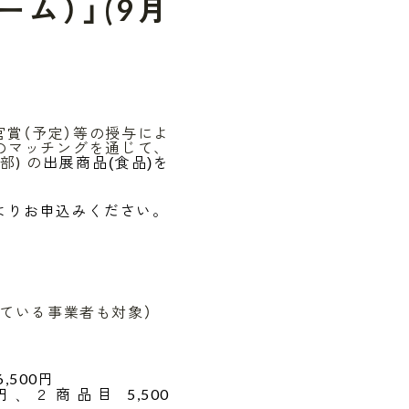
ルーム）」(9月
官賞（予定）等の授与によ
のマッチングを通じて、
の部) の
出展商品
食品
を
(
)
よりお申込みください。
ている事業者も対象）
6,500円
円
２商品目
5,500
、