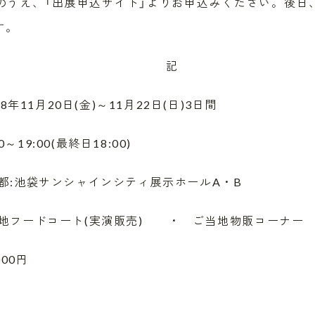
照のうえ、「出展申込サイト」よりお申込みください。後日
す。
記
1月20日(金)～11月22日(日)3日間
0(最終日18:00)
:池袋サンシャインシティ展示ホールA・B
地フードコート(実演販売) ・ ご当地物販コーナ
00円