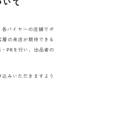
ついて
、各バイヤーの店舗でポ
客層の来店が期待できる
売・
PR
を行い、出品者の
申込みいただきますよう