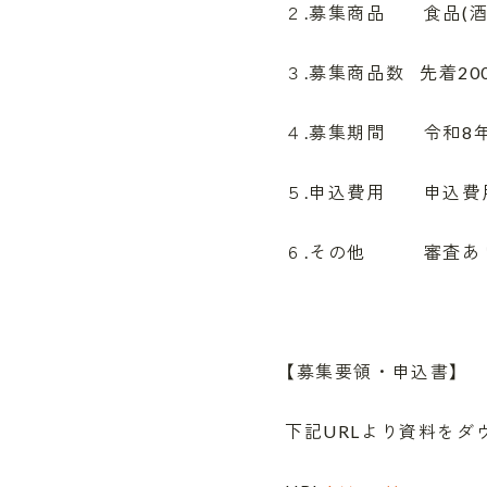
２.募集商品 食品(酒
３.募集商品数 先着20
４.募集期間 令和8年７
５.申込費用 申込費用
６.その他 審査あり(
【募集要領・申込書】
下記URLより資料を