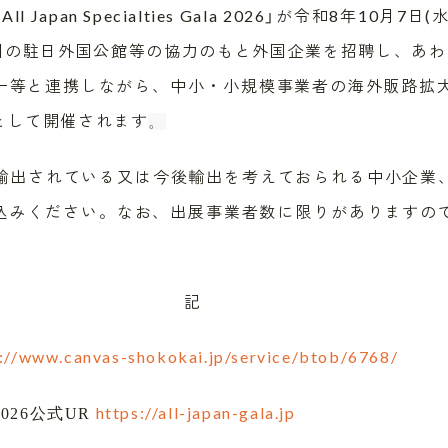
 Japan Specialties Gala 2026」が令和8年10月
国の駐日外国公館等の協力のもと外国企業を招聘し、あわせ
ー等と連携しながら、中小・小規模事業者の海外販路拡大
として開催されます
。
輸出されている又は今後輸出を考えておられる中小企業
申込みください。なお、出展事業者数に限りがありますの
記
s://www.canvas-shokokai.jp/service/btob/6768/
https://all-japan-gala.jp
26
公式
UR