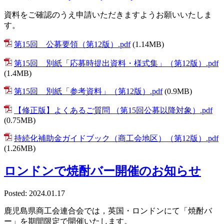
資料をご確認のうえ申請いただきますようお願いいたしま
す。
第15回 公募要領（第12版）.pdf
(1.14MB)
第15回 別紙「応募時提出資料・様式集」（第12版）.pdf
(1.4MB)
第15回 別紙「参考資料」（第12版）.pdf
(0.9MB)
【修正版】よくあるご質問 （第15回公募以降対象）.pdf
(0.75MB)
持続化補助金ガイドブック（商工会地区）（第12版）.pdf
(1.26MB)
ロンドンで焼酎バー開催のお知らせ
Posted: 2024.01.17
鹿児島県商工会連合会では，英国・ロンドンにて「焼酎バ
ー」を期間限定で開催いたします。