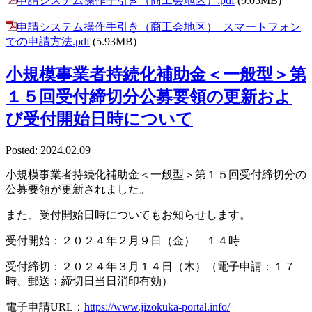
申請システム操作手引き（商工会地区）.pdf
(9.05MB)
申請システム操作手引き（商工会地区）_スマートフォン
での申請方法.pdf
(5.93MB)
小規模事業者持続化補助金＜一般型＞第
１５回受付締切分公募要領の更新およ
び受付開始日時について
Posted: 2024.02.09
小規模事業者持続化補助金＜一般型＞第１５回受付締切分の
公募要領が更新されました。
また、受付開始日時についてもお知らせします。
受付開始：２０２４年２月９日（金） １４時
受付締切：２０２４年３月１４日（木）（電子申請：１７
時、郵送：締切日当日消印有効）
電子申請URL：
https://www.jizokuka-portal.info/