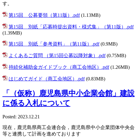
す。
第15回 公募要領（第11版）.pdf
(1.13MB)
第15回 別紙「応募時提出資料・様式集」（第11版）.pdf
(1.39MB)
第15回 別紙「参考資料」（第11版）.pdf
(0.9MB)
よくあるご質問 （第15回公募以降対象）.pdf
(0.75MB)
持続化補助金ガイドブック（商工会地区）.pdf
(1.26MB)
はじめてガイド（商工会地区）.pdf
(0.83MB)
「（仮称）鹿児島県中小企業会館」建設
に係る入札について
Posted: 2023.12.21
現在，鹿児島県商工会連合会，鹿児島県中小企業団体中央会
等と連携して計画を進めております