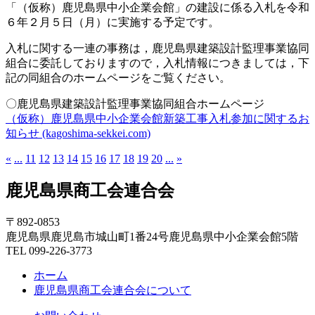
「（仮称）鹿児島県中小企業会館」の建設に係る入札を令和
６年２月５日（月）に実施する予定です。
入札に関する一連の事務は，鹿児島県建築設計監理事業協同
組合に委託しておりますので，入札情報につきましては，下
記の同組合のホームページをご覧ください。
〇鹿児島県建築設計監理事業協同組合ホームページ
（仮称）鹿児島県中小企業会館新築工事入札参加に関するお
知らせ (kagoshima-sekkei.com)
«
...
11
12
13
14
15
16
17
18
19
20
...
»
鹿児島県商工会連合会
〒892-0853
鹿児島県鹿児島市城山町1番24号鹿児島県中小企業会館5階
TEL 099-226-3773
ホーム
鹿児島県商工会連合会について