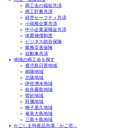
商工会の福祉共済
商工貯蓄共済
経営セーフティ共済
小規模企業共済
中小企業退職金共済
休業補償制度
ビジネス総合保険
業務災害保険
自動車共済
地域の商工会を探す
鹿児島日置地域
南薩地域
北薩地域
伊佐湧水地域
姶良霧島地域
曽於地域
肝属地域
種子屋久地域
奄美大島地域
三島十島地域
かごしま特産品市場「かご市」